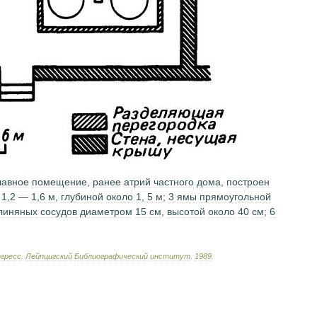
лавное
помещение
,
ранее
атрий
частного
дома
,
построен
1
,
2
—
1
,
6
м
,
глубиной
около
1
,
5
м
;
3
ямы
прямоугольной
линяных
сосудов
диаметром
15
см
,
высотой
около
40
см
;
6
гресс
.
Лейпцигский
Библиографический
институт
.
1989
.