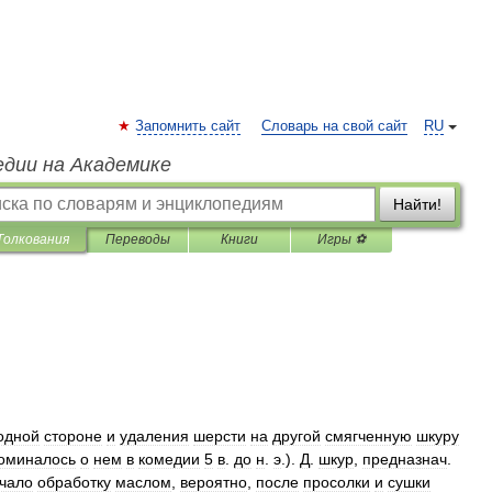
Запомнить сайт
Словарь на свой сайт
RU
едии на Академике
Найти!
Толкования
Переводы
Книги
Игры ⚽
одной
стороне
и
удаления
шерсти
на
другой
смягченную
шкуру
оминалось
о
нем
в
комедии
5
в
.
до
н
.
э
.).
Д
.
шкур
,
предназнач
.
чало
обработку
маслом
,
вероятно
,
после
просолки
и
сушки