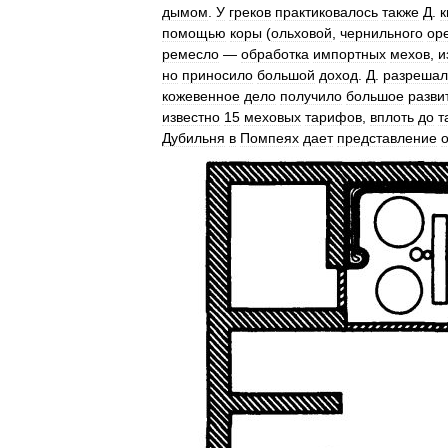
дымом
.
У
греков
практиковалось
также
Д
.
к
помощью
коры
(
ольховой
,
чернильного
ор
ремесло
—
обработка
импортных
мехов
,
и
но
приносило
большой
доход
.
Д
.
разрешал
кожевенное
дело
получило
большое
разви
известно
15
меховых
тарифов
,
вплоть
до
т
Дубильня
в
Помпеях
дает
представление