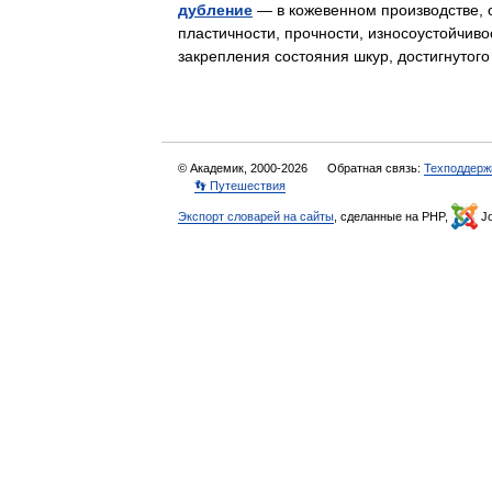
дубление
— в кожевенном производстве, 
пластичности, прочности, износоустойчиво
закрепления состояния шкур, достигнуто
© Академик, 2000-2026
Обратная связь:
Техподдерж
👣 Путешествия
Экспорт словарей на сайты
, сделанные на PHP,
Jo