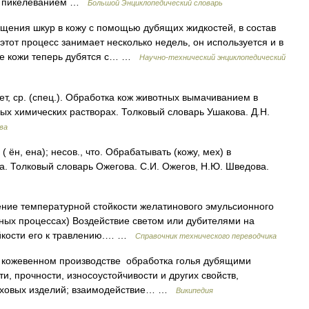
го пикелеванием …
Большой Энциклопедический словарь
ения шкур в кожу с помощью дубящих жидкостей, в состав
тот процесс занимает несколько недель, он используется и в
кие кожи теперь дубятся с… …
Научно-технический энциклопедический
, ср. (спец.). Обработка кож животных вымачиванием в
ных химических растворах. Толковый словарь Ушакова. Д.Н.
ва
ён, ена); несов., что. Обрабатывать (кожу, мех) в
. Толковый словарь Ожегова. С.И. Ожегов, Н.Ю. Шведова.
ние температурной стойкости желатинового эмульсионного
мных процессах) Воздействие светом или дубителями на
ойкости его к травлению.… …
Справочник технического переводчика
 в кожевенном производстве обработка голья дубящими
, прочности, износоустойчивости и других свойств,
еховых изделий; взаимодействие… …
Википедия