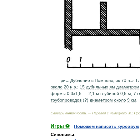
рис
.
Дубление
в
Помпеях
,
ок
70
н
.
э
.
Г
около
20
н
.
э
.;
15
дубильных
ям
диаметром
формы
0
,
3x1
,
5
—
2
,
1
м
глубиной
0
,
5
м
;
7
г
трубопроводов
(?)
диаметром
около
9
см
.
Словарь
античности
. —
Перевод
с
немецкого
.
М
.
:
Про
Игры ⚽
Поможем написать курсовую
Синонимы
: