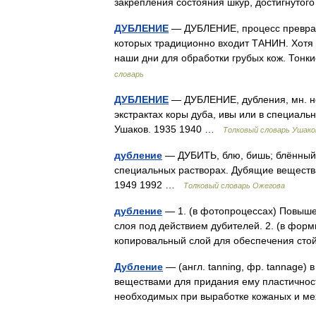
закрепления состояния шкур, достигнуто
ДУБЛЕНИЕ
— ДУБЛЕНИЕ, процесс превращ
которых традиционно входит ТАНИН. Хотя э
наши дни для обработки грубых кож. Тон
словарь
ДУБЛЕНИЕ
— ДУБЛЕНИЕ, дубления, мн. нет
экстрактах коры дуба, ивы или в специаль
Ушаков. 1935 1940 …
Толковый словарь Ушако
дубление
— ДУБИТЬ, блю, бишь; блённый ( 
специальных растворах. Дубящие вещества
1949 1992 …
Толковый словарь Ожегова
дубление
— 1. (в фотопроцессах) Повыше
слоя под действием дубителей. 2. (в фор
копировальный слой для обеспечения ст
Дубление
— (англ. tanning, фр. tannage)
веществами для придания ему пластичности
необходимых при выработке кожаных и м