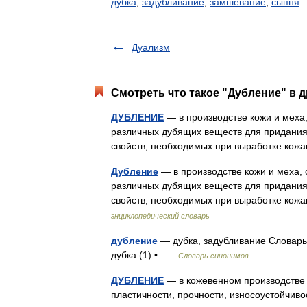
дубка
,
задубливание
,
замшевание
,
сыпня
Дуализм
Смотреть что такое "Дубление" в д
ДУБЛЕНИЕ
— в производстве кожи и меха,
различных дубящих веществ для придания 
свойств, необходимых при выработке ко
Дубление
— в производстве кожи и меха, 
различных дубящих веществ для придания 
свойств, необходимых при выработке ко
энциклопедический словарь
дубление
— дубка, задубливание Словарь 
дубка (1) • …
Словарь синонимов
ДУБЛЕНИЕ
— в кожевенном производстве
пластичности, прочности, износоустойчиво