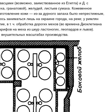
васцами
(
возможно
,
заимствованное
из
Египта
)
и
Д
.
с
еха
,
гранатовой
),
желудей
,
листьев
сумаха
.
Кожевенное
зготовление
кожи
—
из
-
за
дурного
запаха
было
непрестижным
,
ось
заниматься
лишь
на
окраине
города
,
на
реке
;
у
римлян
тие
,
в
т
.
ч
.
обработка
дорогих
мехов
(
во
времена
Диоклетиана
арифов
на
меха
из
шкур
ластоногих
,
леопардов
и
львов
).
о
внушительных
масштабах
производства
.