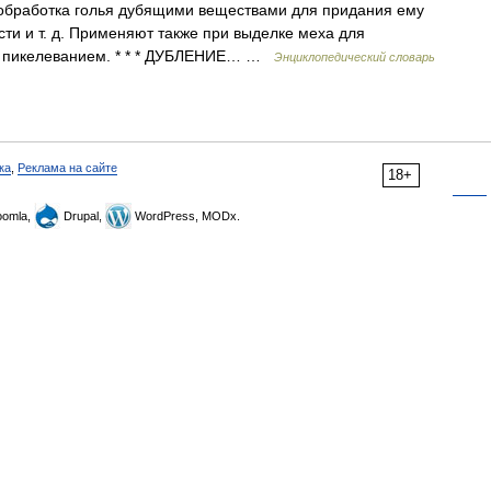
обработка голья дубящими веществами для придания ему
сти и т. д. Применяют также при выделке меха для
го пикелеванием. * * * ДУБЛЕНИЕ… …
Энциклопедический словарь
ка
,
Реклама на сайте
18+
omla,
Drupal,
WordPress, MODx.