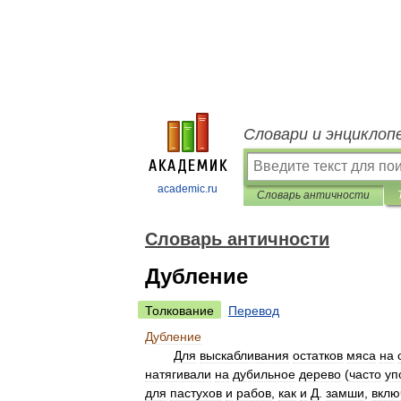
Словари и энциклоп
academic.ru
Словарь античности
Словарь античности
Дубление
Толкование
Перевод
Дубление
Для
выскабливания
остатков
мяса
на
натягивали
на
дубильное
дерево
(
часто
уп
для
пастухов
и
рабов
,
как
и
Д
.
замши
,
вклю